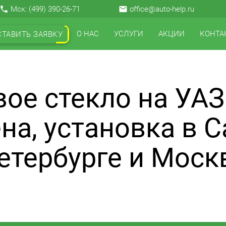
local_phone
Мск:
(499) 390-26-71
email
office@auto-help.ru
О НАС
УСЛУГИ
АКЦИИ
КОНТА
СТАВИТЬ ЗАЯВКУ
ое стекло на УАЗ
на, установка в С
етербурге и Моск