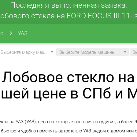
Последняя выполненная заявка:
обового стекла на FORD FOCUS III 11- з
ло
УАЗ
Выберите марку машины
Выберите модель машины
В
Лобовое стекло на
чшей цене в СПб и 
ла на УАЗ (УАЗ), цена на которые вас приятно удивит, а более 
 быстро и удобно поменять автостекло УАЗ рядом с домом или о