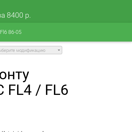
а 8400 р.
 Fl6 86-05
ыберите модификацию
онту
 FL4 / FL6