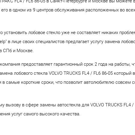
РАКС FL4 / FL6 86-05 в Санкт-Петербурге и Москве вы можете в 
 его в одном из 9 центров обслуживания расположенных во всех
о установить лобовое стекло уже не составляет никаких проблем
lp" в лице своих специалистов предлагает услугу замена лобов
в СПб и Москве.
и компания предоставляет гарантионный срок 2 года на работы, 
амена лобового стекла VOLVO TRUCKS FL4 / FL6 86-05 который в
в самые короткие сроки, что позволит автолюбителю совсем ск
бому вызову в сфере замены автостекла для VOLVO TRUCKS FL4 /
ения услуг самого высокого качества.