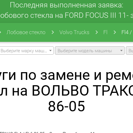
Последняя выполненная заявка:
обового стекла на FORD FOCUS III 11- з
Лобовое стекло
Volvo Trucks
Fl
Fl4 /
Выберите марку машины
Выберите модель машины
В
уги по замене и рем
л на ВОЛЬВО ТРАКС
86-05