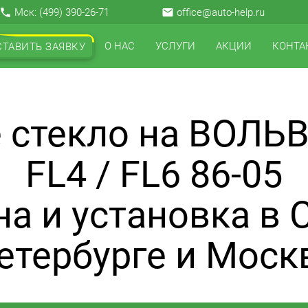
local_phone
Мск:
(499) 390-26-71
email
office@auto-help.ru
О НАС
УСЛУГИ
АКЦИИ
КОНТА
СТАВИТЬ ЗАЯВКУ
 стекло на ВОЛЬ
FL4 / FL6 86-05
а и установка в 
етербурге и Моск