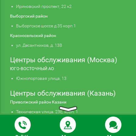
Ириновский проспект, 22 к2
Выборгский район
Выборгское шоссе д 35 корп 1
Красносельский район
ул. Десантников, д. 13В
Центры обслуживания (Москва)
ЮГО-ВОСТОЧНЫЙ АО
Южнопортовая улица, 13
Центры обслуживания (Казань)
Приволжский район Казани
Техническая улица, 23Е, корп. 1
Продолжая использовать наш сайт, вы даете
Подтверждаю
согласие на обработку файлов cookie,
© 2026 Autohelp. Все права защищены. Информация,
которые обеспечивают правильную работу сайта.
Подробнее