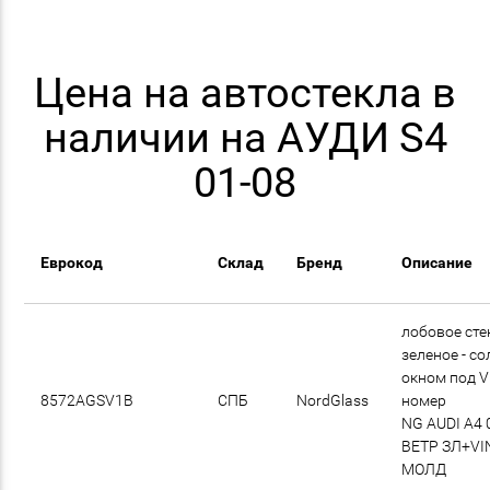
Цена на автостекла в
наличии на АУДИ S4
01-08
Еврокод
Склад
Бренд
Описание
лобовое сте
зеленое - со
окном под V
8572AGSV1B
СПБ
NordGlass
номер
NG AUDI A4 
ВЕТР ЗЛ+VI
МОЛД