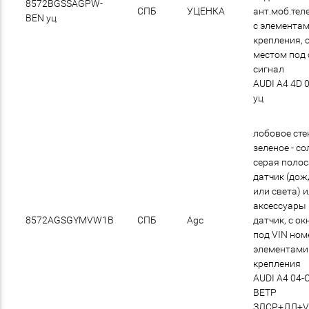
8572BGSSAGPW-
СПБ
УЦЕНКА
ант.моб.тел
BEN уц
с элемента
крепления, 
местом под 
сигнал
AUDI A4 4D 
уц
лобовое сте
зеленое - со
cерая полос
датчик (дож
или света) 
аксессуары
8572AGSGYMVW1B
СПБ
Agc
датчик, с о
под VIN номе
элементами
крепления
AUDI A4 04-
ВЕТР
ЗЛСР+ДД+V