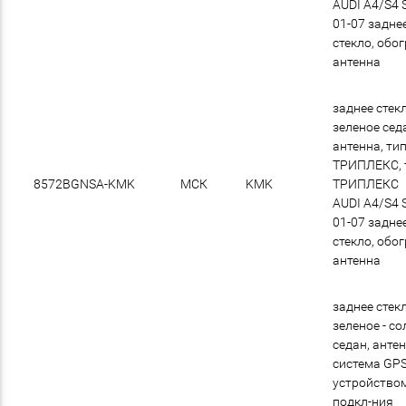
AUDI A4/S4 
01-07 задне
стекло, обог
антенна
заднее стек
зеленое сед
антенна, ти
ТРИПЛЕКС, 
8572BGNSA-KMK
МСК
KMK
ТРИПЛЕКС
AUDI A4/S4 
01-07 задне
стекло, обог
антенна
заднее стек
зеленое - с
седан, антен
система GPS
устройство
подкл-ния