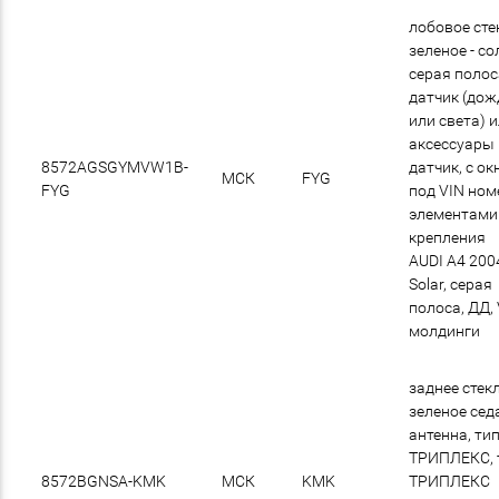
лобовое сте
зеленое - со
cерая полос
датчик (дож
или света) 
аксессуары
8572AGSGYMVW1B-
датчик, с о
МСК
FYG
FYG
под VIN номе
элементами
крепления
AUDI A4 200
Solar, серая
полоса, ДД, 
молдинги
заднее стек
зеленое сед
антенна, ти
ТРИПЛЕКС, 
8572BGNSA-KMK
МСК
KMK
ТРИПЛЕКС