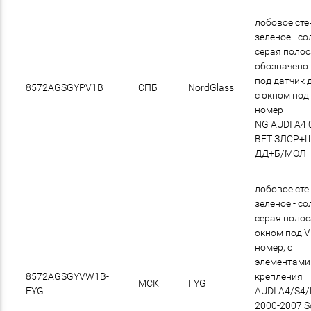
лобовое сте
зеленое - со
cерая полос
обозначено
под датчик 
8572AGSGYPV1B
СПБ
NordGlass
с окном под
номер
NG AUDI A4 
ВЕТ ЗЛСР+
ДД+Б/МОЛ
лобовое сте
зеленое - со
cерая полос
окном под V
номер, с
элементами
8572AGSGYVW1B-
крепления
МСК
FYG
FYG
AUDI A4/S4
2000-2007 S