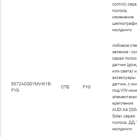
control, сер
полоса,
изменение
шелкографи
молдинги
лобовое сте
зеленое - со
cерая полос
датчик (дож
или света) 
аксессуары
8572AGSGYMVW1B-
датчик, с о
СПБ
FYG
FYG
под VIN номе
элементами
крепления
AUDI A4 200
Solar, серая
полоса, ДД, 
молдинги