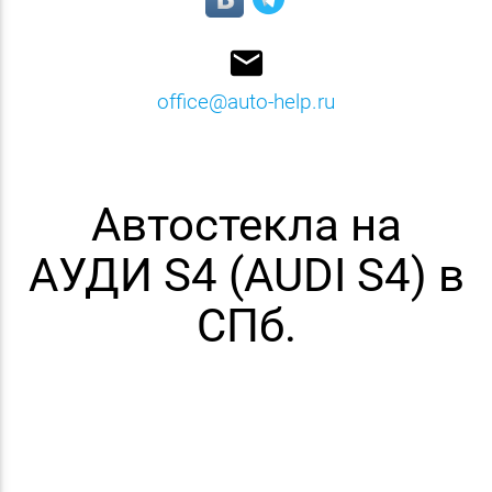
email
office@auto-help.ru
Автостекла на
АУДИ S4 (AUDI S4) в
СПб.