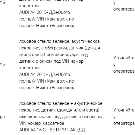
YG
у
кассетное
оператора
AUDI A4 2015- ДД+Обогр.
полный+VIN+Кам.движ.по
полосе+Нижн.+Верхн.молд.
лобовое стекло зеленое, акустическое
покрытие, с обогревом, датчик (дождя
и/или света) или аксессуары под
Уточняйте
датчик, с окном под VIN номер,
YG
у
кассетное
оператора
AUDI A4 2015- ДД+Обогр.
полный+VIN+Кам.движ.по
полосе+Нижн.+Верхн.молд.
лобовое стекло зеленое + акустическое
покрытие, датчик (дождя и/или света)
Уточняйте
gc
или аксессуары под датчик, с окном под
у
VIN номер, кассетное
оператора
AUDI A4 15-СТ ВЕТР ЗЛ+АК+ДД