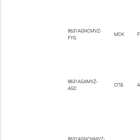
8631AGNCMVZ-
МСК
F
FYG
8631AGAMVZ-
СПБ
A
AGC
8631AGNCHMVZ-