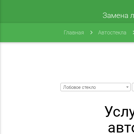
Замена л
Главная
Автостекла
Лобовое стекло
Усл
авт