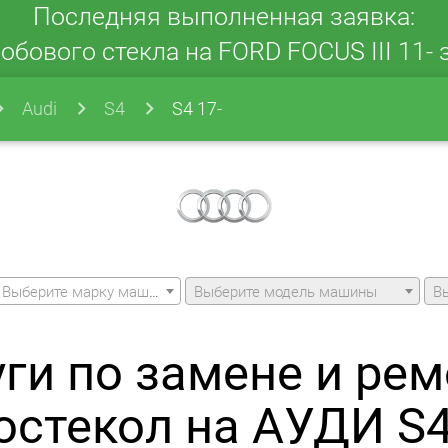
Последняя выполненная заявка:
обового стекла на FORD FOCUS III 11- з
Audi
S4
S4 17-
Выберите марку машины
Выберите модель машины
В
уги по замене и рем
остекол на АУДИ S4