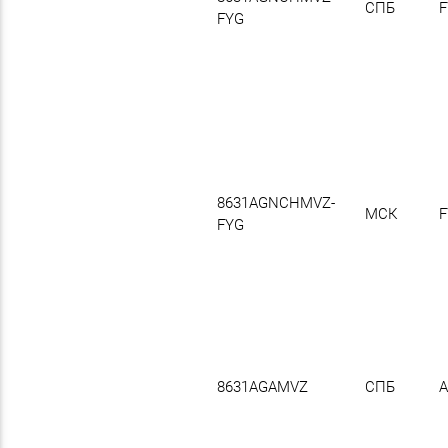
СПБ
F
FYG
8631AGNCHMVZ-
МСК
F
FYG
8631AGAMVZ
СПБ
A