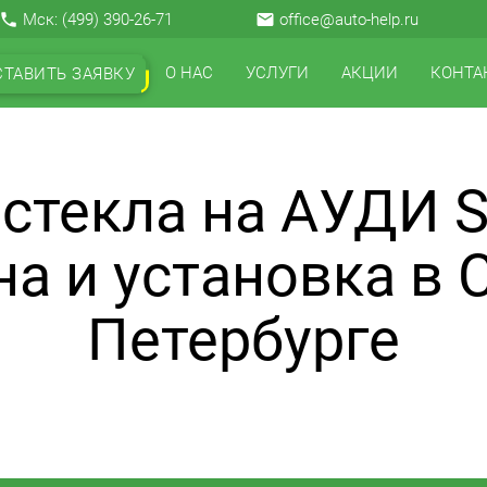
local_phone
Мск:
(499) 390-26-71
email
office@auto-help.ru
О НАС
УСЛУГИ
АКЦИИ
КОНТА
СТАВИТЬ ЗАЯВКУ
стекла на АУДИ S
а и установка в 
Петербурге