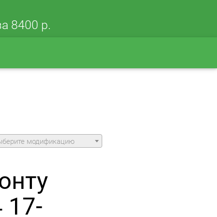
а 8400 р.
ыберите модификацию
онту
 17-