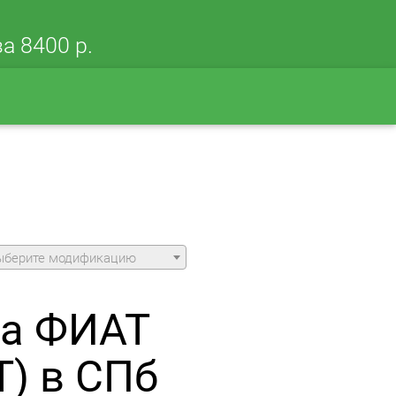
а 8400 р.
ыберите модификацию
ла ФИАТ
) в СПб