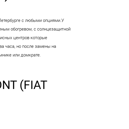
Петербурге с любыми опциями.У
лным обогревом, с солнцезащитной
висных центров которые
а часа, но после замены на
мнике или домкрате.
NT (FIAT