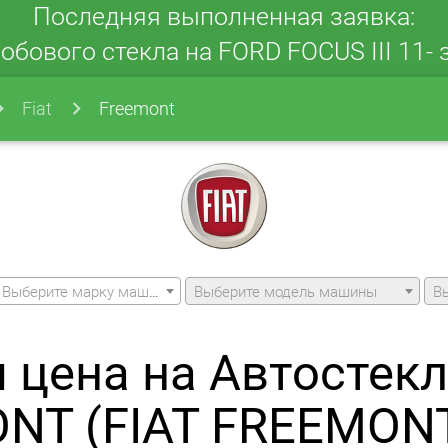
Последняя выполненная заявка:
обового стекла на FORD FOCUS III 11- з
Fiat
Freemont
Выберите марку машины
Выберите модель машины
В
 цена на Автостек
NT (FIAT FREEMONT